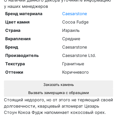
О наличии данного декора уточняйте информацию
у наших менеджеров
Бренд материала
Caesarstone
Цвет камня
Cocoa Fudge
Страна
Израиль
Вкрапления
Средние
Бренд
Caesarstone
Производитель
Caesarstone Ltd.
Текстура
Гранитные
Оттенки
Коричневого
Заказать камень
Вызвать замерщика с образцами
Стоящий недорого, но от этого не теряющий своей
долговечности, кварцевый агломерат Цезарь
Стоун Кокоа Фудж напоминает кокосовый орех.