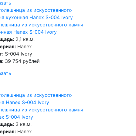
азать
лешница из искусственного камня
нная Hanex S-004 Ivory
щадь:
2,1 кв.м.
ериал:
Hanex
т:
S-004 Ivory
а:
39 754 рублей
азать
лешница из искусственного камня
x S-004 Ivory
щадь:
3 кв.м.
ериал:
Hanex