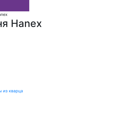
anex
ня Hanex
 из кварца