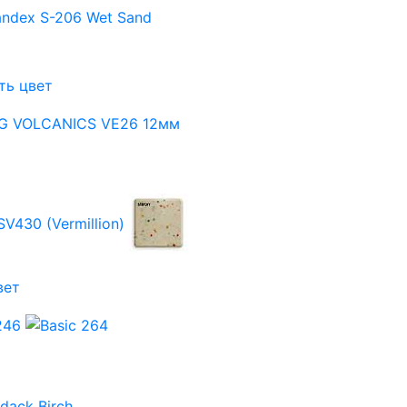
ть цвет
вет