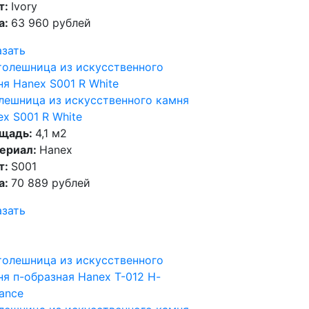
т:
Ivory
а:
63 960 рублей
азать
лешница из искусственного камня
x S001 R White
щадь:
4,1 м2
ериал:
Hanex
т:
S001
а:
70 889 рублей
азать