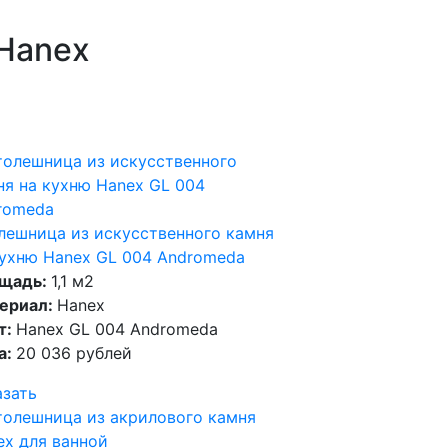
 Hanex
лешница из искусственного камня
кухню Hanex GL 004 Andromeda
щадь:
1,1 м2
ериал:
Hanex
т:
Hanex GL 004 Andromeda
а:
20 036 рублей
азать