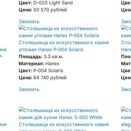
Цвет:
D-025 Light Sand
Цве
Цена:
50 570 рублей
Цен
Заказать
Зак
Столешница из искусственного камня
Сто
мня
угловая Hanex P-004 Solaris
Hane
P-
Площадь:
3.3 кв.м.
Пло
Материал:
Hanex
Мат
Цвет:
P-004 Solaris
Цве
Цена:
64 740 рублей
Цен
Заказать
Зак
мня
Столешница из искусственного камня