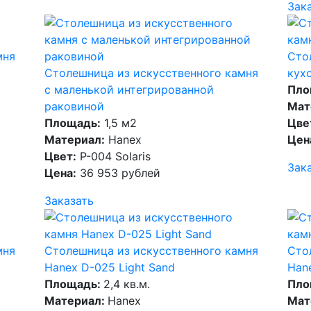
Зак
мня
Сто
Столешница из искусственного камня
кухо
с маленькой интегрированной
Пло
раковиной
Мат
Площадь:
1,5 м2
Цве
Материал:
Hanex
Цен
Цвет:
P-004 Solaris
Зак
Цена:
36 953 рублей
Заказать
мня
Столешница из искусственного камня
Сто
Hanex D-025 Light Sand
Hane
Площадь:
2,4 кв.м.
Пло
Материал:
Hanex
Мат