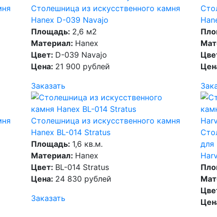
мня
Столешница из искусственного камня
Сто
Hanex D-039 Navajo
Han
Площадь:
2,6 м2
Пло
Материал:
Hanex
Мат
Цвет:
D-039 Navajo
Цве
Цена:
21 900 рублей
Цен
Заказать
Зак
мня
Столешница из искусственного камня
Hanex BL-014 Stratus
Сто
Площадь:
1,6 кв.м.
для
Материал:
Hanex
Har
Цвет:
BL-014 Stratus
Пло
Цена:
24 830 рублей
Мат
Цве
Заказать
Цен