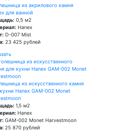
лешница из акрилового камня
ex для ванной
щадь:
0,5 м2
ериал:
Hanex
т:
D-007 Mist
а:
23 425 рублей
азать
лешница из искусственного камня
 кухни Hanex GAM-002 Monet
vestmoon
щадь:
1,5 м2
ериал:
Hanex
т:
GAM-002 Monet Harvestmoon
а:
25 870 рублей