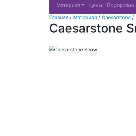
Материал
Цены
Портфолио
Главная
/
Материал
/
Caesarstone
/
Caesarstone 