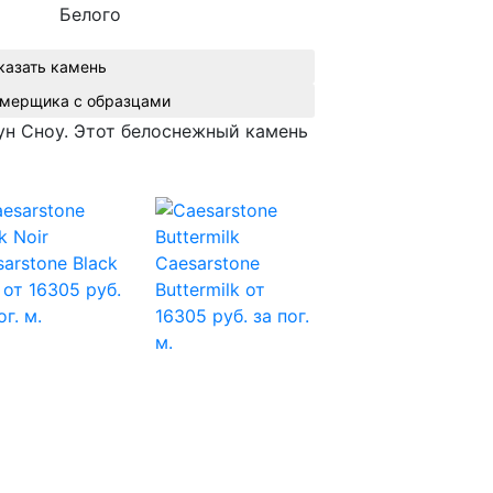
Белого
казать камень
Вызвать замерщика с образцами
ун Сноу. Этот белоснежный камень
arstone Black
Caesarstone
от 16305 руб.
Buttermilk
от
ог. м.
16305 руб. за пог.
м.