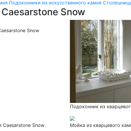
мня
Подоконники из искусственного камня
Столешницы
 Caesarstone Snow
aesarstone Snow
Подоконник из кварцевог
я Caesarstone Snow
Мойка из кварцевого кам