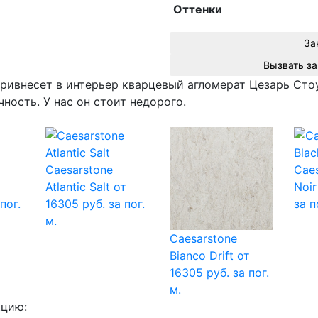
Оттенки
За
ривнесет в интерьер кварцевый агломерат Цезарь Сто
чность. У нас он стоит недорого.
Caesarstone
Caes
Atlantic Salt
от
Noir
пог.
16305 руб. за пог.
за п
м.
Caesarstone
Bianco Drift
от
16305 руб. за пог.
м.
кцию: