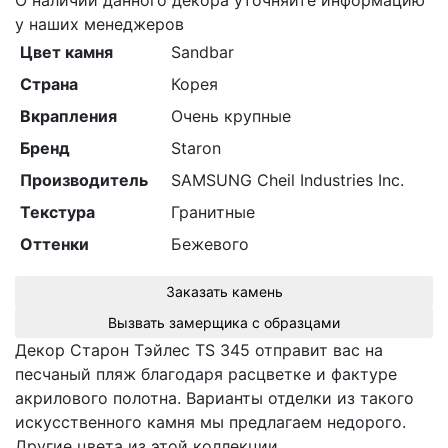
О наличии данного декора уточняйте информацию
у наших менеджеров
Цвет камня
Sandbar
Страна
Корея
Вкрапления
Очень крупные
Бренд
Staron
Производитель
SAMSUNG Cheil Industries Inc.
Текстура
Гранитные
Оттенки
Бежевого
Заказать камень
Вызвать замерщика с образцами
Декор Cтарон Тэйлес TS 345 отправит вас на
песчаный пляж благодаря расцветке и фактуре
акрилового полотна. Варианты отделки из такого
искусственного камня мы предлагаем недорого.
Другие цвета из этой коллекции