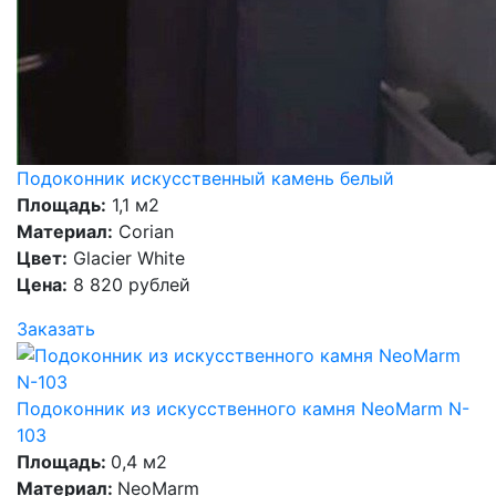
Подоконник искусственный камень белый
Площадь:
1,1 м2
Материал:
Corian
Цвет:
Glacier White
Цена:
8 820 рублей
Заказать
Подоконник из искусственного камня NeoMarm N-
103
Площадь:
0,4 м2
Материал:
NeoMarm