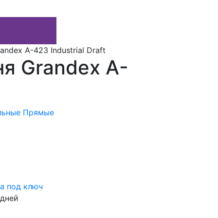
dex A-423 Industrial Draft
я Grandex A-
льные
Прямые
а под ключ
 дней