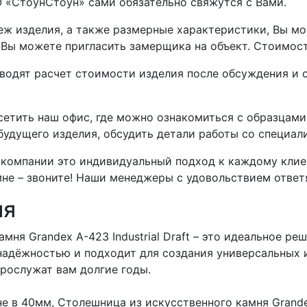
 «СтоунСтоун» сами обязательно свяжутся с Вами.
теж изделия, а также размерные характеристики, Вы 
, Вы можете пригласить замерщика на объект. Стоимос
дят расчет стоимости изделия после обсуждения и со
етить наш офис, где можно ознакомиться с образцам
 будущего изделия, обсудить детали работы со специа
компании это индивидуальный подход к каждому клиент
не – звоните! Наши менеджеры с удовольствием ответя
ия
мня Grandex A-423 Industrial Draft – это идеальное ре
надёжностью и подходит для создания универсальных 
прослужат вам долгие годы.
 в 40мм, Столешница из искусственного камня Grandex 